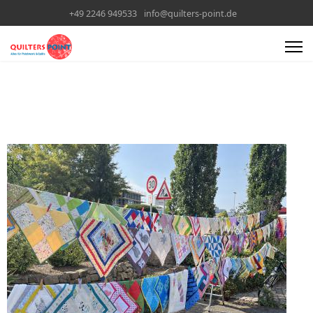
+49 2246 949533
info@quilters-point.de