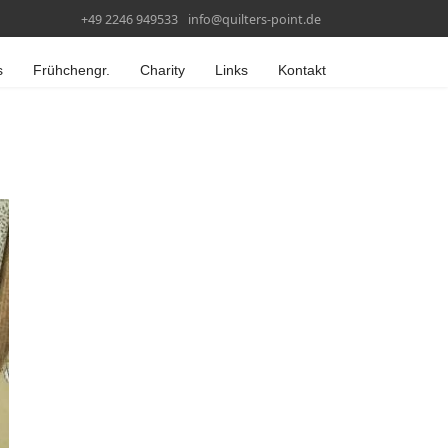
+49 2246 949533
info@quilters-point.de
s
Frühchengr.
Charity
Links
Kontakt